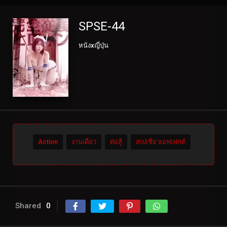
SPSE-44
หนังxญี่ปุ่น
Action
งานเดี่ยว
ต่อสู้
สเปเชียวเอฟเฟกต์
Shared
0