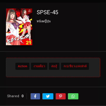
SPSE-45
หนังxญี่ปุ่น
Action
งานเดี่ยว
ต่อสู้
สเปเชียวเอฟเฟกต์
Shared
0