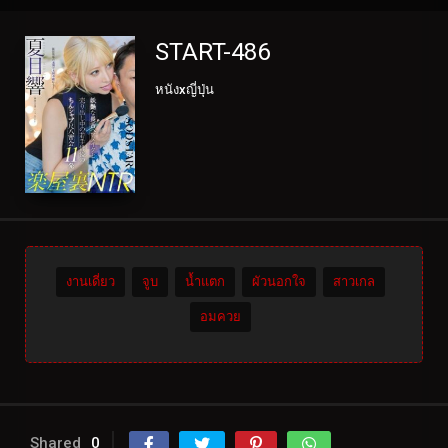
START-486
หนังxญี่ปุ่น
งานเดี่ยว
จูบ
น้ำแตก
ผัวนอกใจ
สาวเกล
อมควย
Shared
0