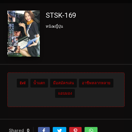
STSK-169
หนังxญี่ปุ่น
Evil
น้ำแตก
มือสมัครเล่น
อาชีพหลากหลาย
แอบมอง
Shared
0