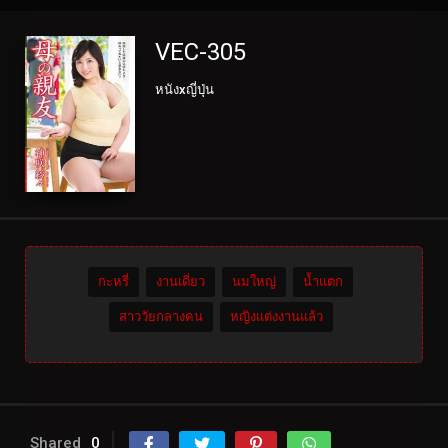
VEC-305
หนังxญี่ปุ่น
กะหรี่
งานเดี่ยว
นมใหญ่
น้ำแตก
สาววัยกลางคน
หญิงแต่งงานแล้ว
Shared
0