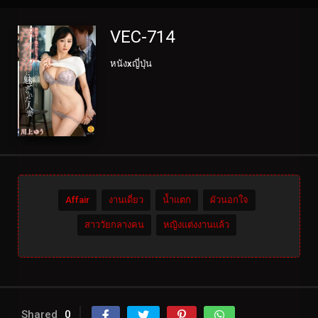
VEC-714
หนังxญี่ปุ่น
Affair
งานเดี่ยว
น้ำแตก
ผัวนอกใจ
สาววัยกลางคน
หญิงแต่งงานแล้ว
Shared
0