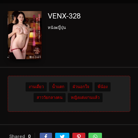
VENX-328
หนังxญี่ปุ่น
งานเดี่ยว
น้ำแตก
ผัวนอกใจ
พี่น้อง
สาววัยกลางคน
หญิงแต่งงานแล้ว
Shared
0