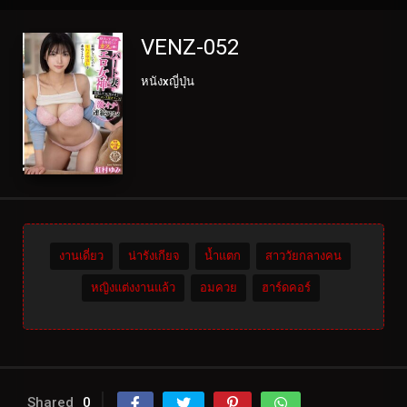
VENZ-052
หนังxญี่ปุ่น
งานเดี่ยว
น่ารังเกียจ
น้ำแตก
สาววัยกลางคน
หญิงแต่งงานแล้ว
อมควย
ฮาร์ดคอร์
Shared
0