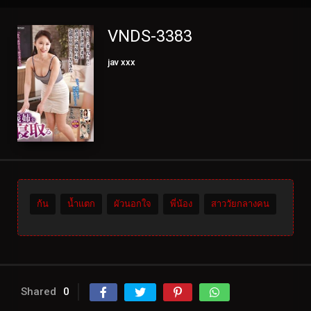
VNDS-3383
jav xxx
ก้น
น้ำแตก
ผัวนอกใจ
พี่น้อง
สาววัยกลางคน
Shared
0