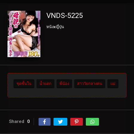
VNDS-5225
หนังxญี่ปุ่น
ชุดชั้นใน
น้ำแตก
พี่น้อง
สาววัยกลางคน
แม่
Shared
0