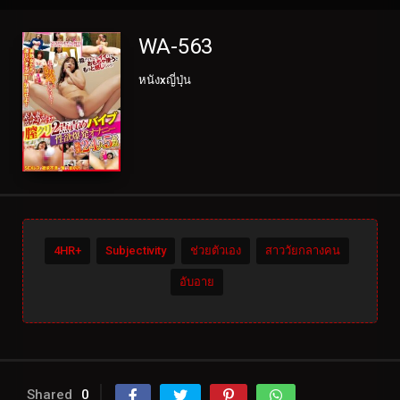
WA-563
หนังxญี่ปุ่น
4HR+
Subjectivity
ช่วยตัวเอง
สาววัยกลางคน
อับอาย
Shared
0