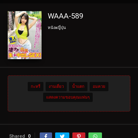
WAAA-589
หนังxญี่ปุ่น
กะหรี่
งานเดี่ยว
น้ำแตก
อมควย
แสดงความขอบคุณแฟนๆ
Shared
0